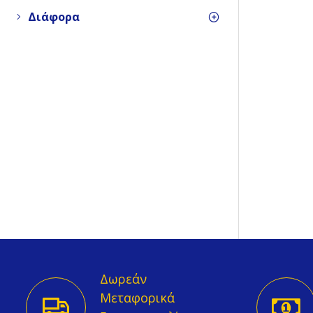
Διάφορα
Βρείτε Μας
210.38.38.383
info@georgiou.gr
Δωρεάν
Μεσολογγίου 12 - ΜελΪσσια
Μεταφορικά