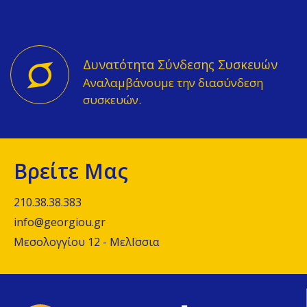
Δυνατότητα Σύνδεσης Συσκευών
Αναλαμβάνουμε την διασύνδεση
συσκευών.
Βρείτε Μας
210.38.38.383
info@georgiou.gr
Μεσολογγίου 12 - ΜελΪσσια