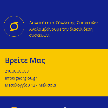
Δυνατότητα Σύνδεσης Συσκευών
Αναλαμβάνουμε την διασύνδεση
συσκευών.
Βρείτε Μας
210.38.38.383
info@georgiou.gr
Μεσολογγίου 12 - ΜελΪσσια