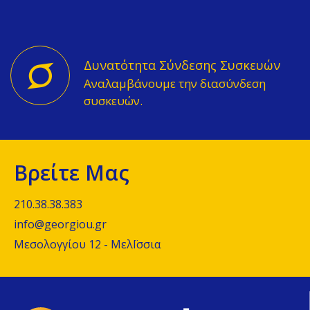
Δυνατότητα Σύνδεσης Συσκευών
Αναλαμβάνουμε την διασύνδεση
συσκευών.
Βρείτε Μας
210.38.38.383
info@georgiou.gr
Μεσολογγίου 12 - ΜελΪσσια