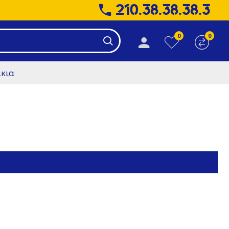
210.38.38.38.3
0
0
ίκια