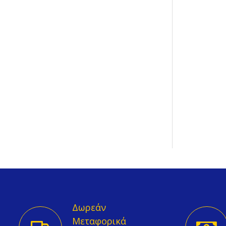
Βρείτε Μας
210.38.38.383
Δωρεάν
info@georgiou.gr
Μεταφορικά
Μεσολογγίου 12 - ΜελΪσσια