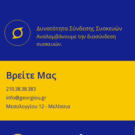
Δυνατότητα Σύνδεσης Συσκευών
Αναλαμβάνουμε την διασύνδεση
συσκευών.
Βρείτε Μας
210.38.38.383
info@georgiou.gr
Μεσολογγίου 12 - ΜελΪσσια