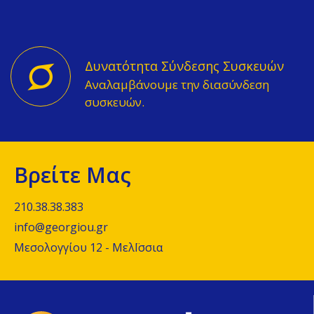
Δυνατότητα Σύνδεσης Συσκευών
Αναλαμβάνουμε την διασύνδεση
συσκευών.
Βρείτε Μας
210.38.38.383
info@georgiou.gr
Μεσολογγίου 12 - ΜελΪσσια