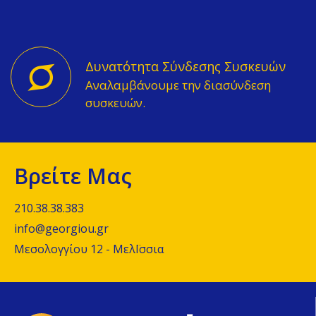
Δυνατότητα Σύνδεσης Συσκευών
Αναλαμβάνουμε την διασύνδεση
συσκευών.
Βρείτε Μας
210.38.38.383
info@georgiou.gr
Μεσολογγίου 12 - ΜελΪσσια