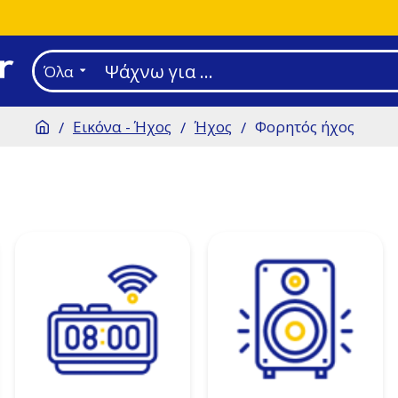
Όλα
Εικόνα - Ήχος
Ήχος
Φορητός ήχος